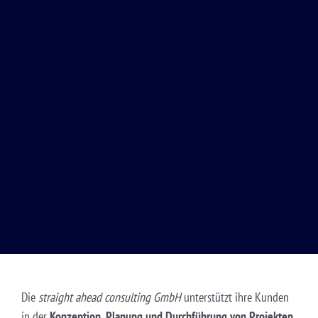
Die
straight ahead consulting GmbH
unterstützt ihre Kunden
in der
Konzeption, Planung und Durchführung von Projekten
.